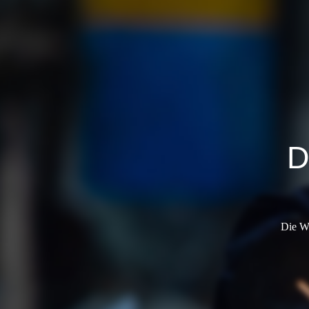
D
Die We