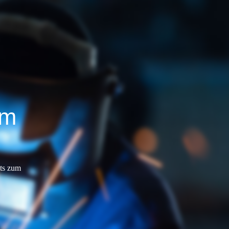
im
hts zum