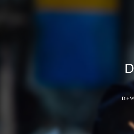
D
Die We