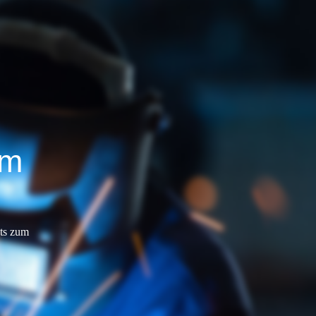
im
hts zum