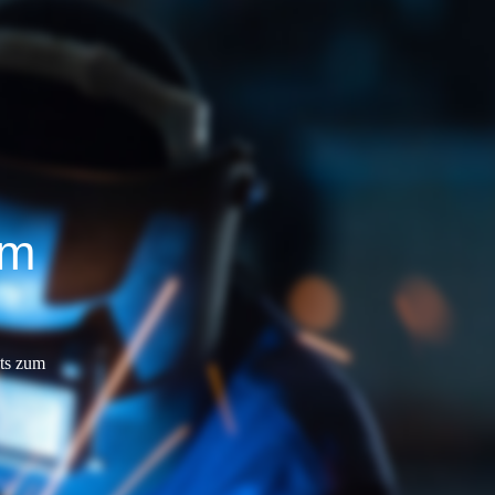
im
hts zum