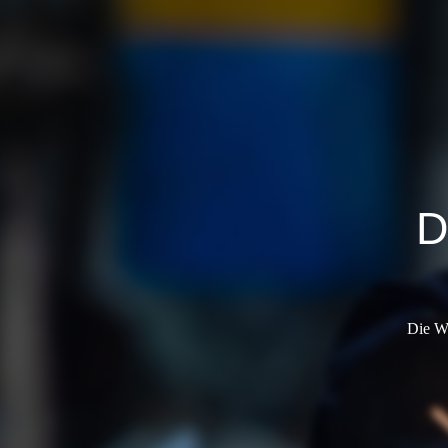
D
Die We